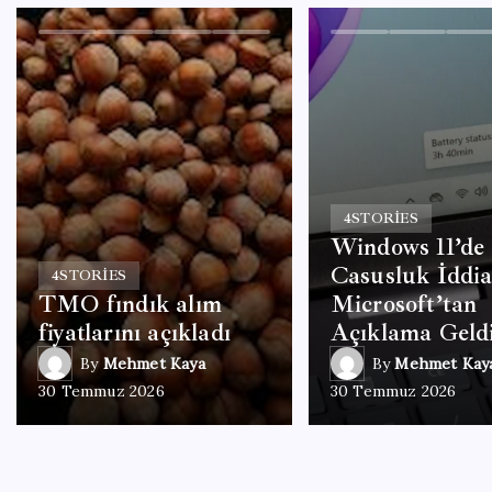
4
STORIES
Windows 11’de
Casusluk İddia
4
STORIES
TMO fındık alım
Microsoft’tan
fiyatlarını açıkladı
Açıklama Geld
By
Mehmet Kaya
By
Mehmet Kay
30 Temmuz 2026
30 Temmuz 2026