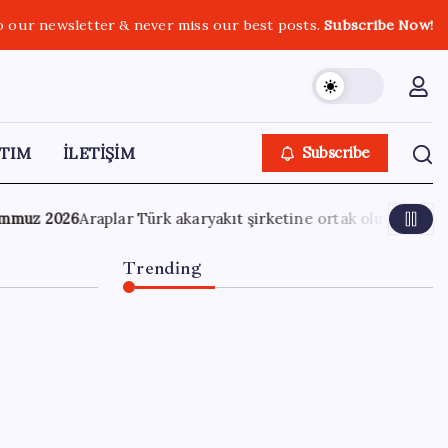
o our newsletter & never miss our best posts.
Subscribe Now!
TIM
İLETİŞİM
Subscribe
tine ortak oluyor: Dünyanın en büyük petrol şirketi askerlerle
Trending
TMO fındık alım fiyatlarını
açıkladı
6 Ağustos 2026
0