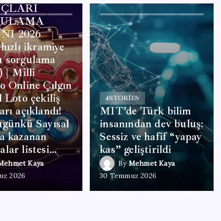
ÇLARI
GULAMA
NI 2026
 hızlı ikramiye
u sorgulama
 | Milli
o Online Çılgın
l Loto çekiliş
4
STORIES
arı açıklandı!
MIT’de Türk bilim
ugünkü Sayısal
insanından dev buluş:
a kazanan
Sessiz ve hafif “yapay
lar listesi…
kas” geliştirildi
Mehmet Kaya
By
Mehmet Kaya
uz 2026
30 Temmuz 2026