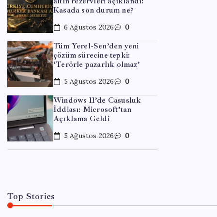
altın rezervleri açıklandı:
Kasada son durum ne?
6 Ağustos 2026
0
Tüm Yerel-Sen’den yeni
çözüm sürecine tepki:
‘Terörle pazarlık olmaz’
5 Ağustos 2026
0
Windows 11’de Casusluk
İddiası: Microsoft’tan
EĞITIM
Açıklama Geldi
TMO f
5 Ağustos 2026
0
By
Meh
Top Stories