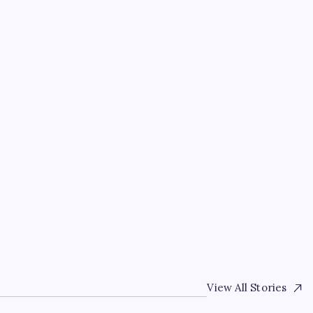
EĞITIM
Merkez Bankası döviz ve
açıklandı: Kasada son 
By
Mehmet Kaya
6 Ağustos 2026
ES
EMMUZ
IN SAYISAL
View All Stories
O