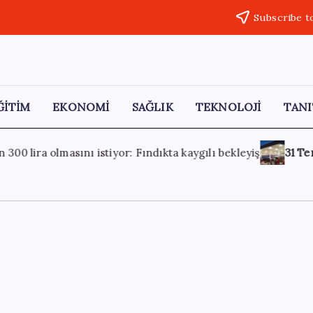
Subscribe t
ĞİTİM
EKONOMİ
SAĞLIK
TEKNOLOJİ
TANI
gılı bekleyiş
31 Temmuz 2026
Araplar Türk akaryakıt şirke