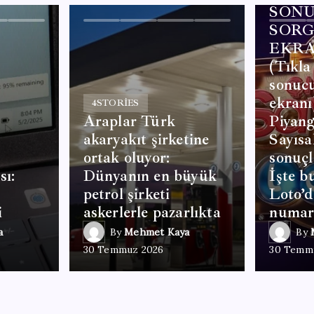
SONU
SOR
EKRA
(Tıkla
sonuc
ekranı)
4
STORIES
Araplar Türk
Piyang
akaryakıt şirketine
Sayısa
ortak oluyor:
sonuçl
sı:
Dünyanın en büyük
İşte b
petrol şirketi
Loto’d
i
askerlerle pazarlıkta
numara
a
By
Mehmet Kaya
By
30 Temmuz 2026
30 Temm